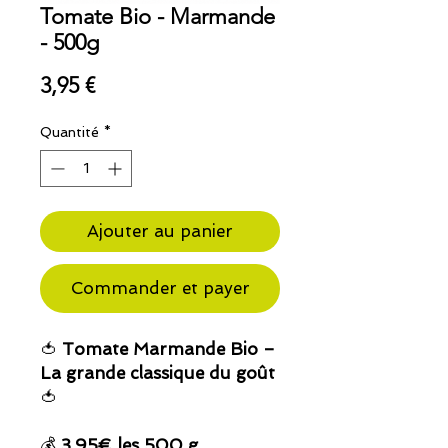
Tomate Bio - Marmande
- 500g
Prix
3,95 €
Quantité
*
Ajouter au panier
Commander et payer
🍅
Tomate Marmande Bio –
La grande classique du goût
🍅
💰
3,95€ les 500 g