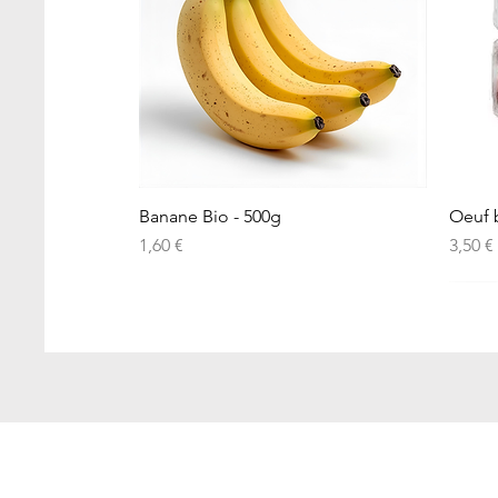
Aperçu rapide
Banane Bio - 500g
Oeuf b
Prix
Prix
1,60 €
3,50 €
Local
Local