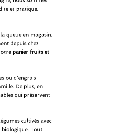
ligne, nous sommes
ite et pratique.
 la queue en magasin.
ment depuis chez
votre
panier fruits et
des ou d'engrais
mille. De plus, en
rables qui préservent
 légumes cultivés avec
e biologique. Tout