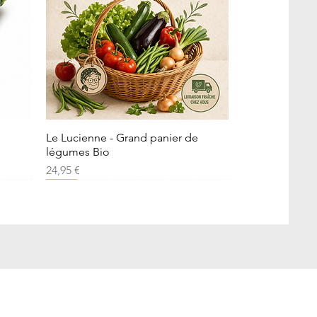
Aperçu rapide
Le Lucienne - Grand panier de
légumes Bio
Prix
24,95 €
Local