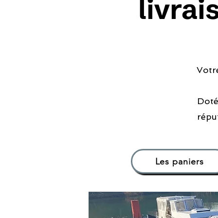
livra
Votr
Doté
répu
Les paniers