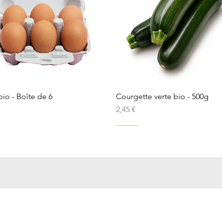
Aperçu rapide
Aperçu rapide
io - Boîte de 6
Courgette verte bio - 500g
Prix
2,45 €
Local
Sicile