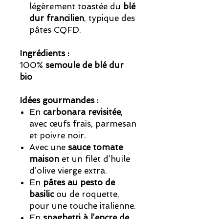
légèrement toastée du
blé
dur francilien
, typique des
pâtes CQFD.
Ingrédients :
100%
semoule de blé dur
bio
Idées gourmandes :
En
carbonara revisitée
,
avec œufs frais, parmesan
et poivre noir.
Avec une
sauce tomate
maison
et un filet d’huile
d’olive vierge extra.
En
pâtes au pesto de
basilic
ou de roquette,
pour une touche italienne.
En
spaghetti à l’encre de