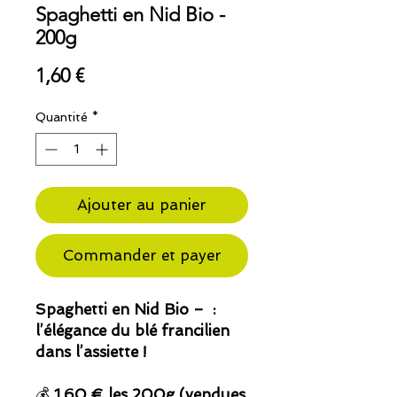
Spaghetti en Nid Bio -
200g
Prix
1,60 €
Quantité
*
Ajouter au panier
Commander et payer
Spaghetti en Nid Bio – :
l’élégance du blé francilien
dans l’assiette !
💰
1.60 € les 200g (vendues