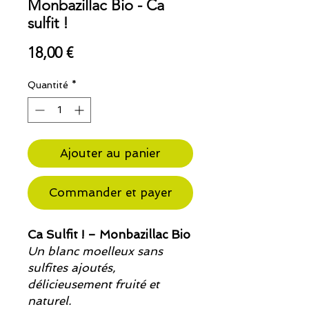
Monbazillac Bio - Ca
sulfit !
Prix
18,00 €
Quantité
*
Ajouter au panier
Commander et payer
Ca Sulfit ! – Monbazillac Bio
Un blanc moelleux sans
sulfites ajoutés,
délicieusement fruité et
naturel.