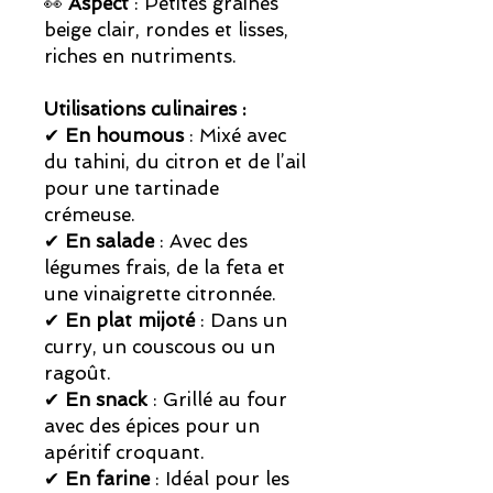
👀
Aspect
: Petites graines
beige clair, rondes et lisses,
riches en nutriments.
Utilisations culinaires :
✔
En houmous
: Mixé avec
du tahini, du citron et de l’ail
pour une tartinade
crémeuse.
✔
En salade
: Avec des
légumes frais, de la feta et
une vinaigrette citronnée.
✔
En plat mijoté
: Dans un
curry, un couscous ou un
ragoût.
✔
En snack
: Grillé au four
avec des épices pour un
apéritif croquant.
✔
En farine
: Idéal pour les