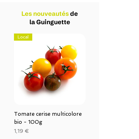
Les
nouveautés
de
la Guinguette
Local
Tomate cerise multicolore
Pomme de terre bio
bio - 100g
Maîwen - 1Kg
Prix
Prix
1,19 €
2,50 €