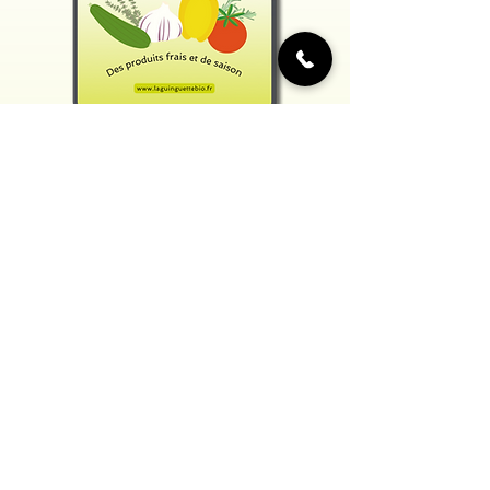
La Gazette de la Guinguette
VOTRE DOSE DE BIO CHAQUE
SEMAINE !
Recevez chaque dimanche des idées
recettes, des actus bio et nos bons
plans exclusifs. Inscrivez-vous pour ne
rien manquer !
E-mail
Prénom