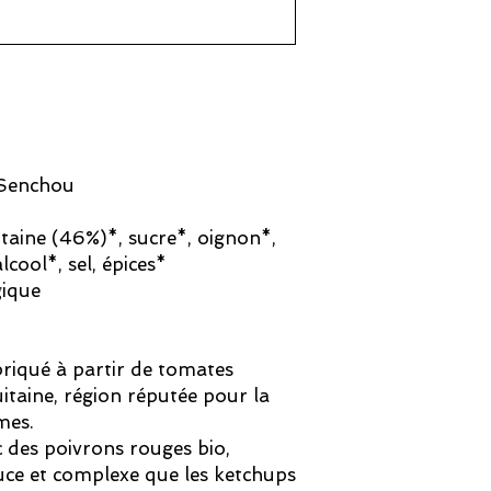
 Senchou
aine (46%)*, sucre*, oignon*,
lcool*, sel, épices*
gique
briqué à partir de tomates
itaine, région réputée pour la
mes.
c des poivrons rouges bio,
uce et complexe que les ketchups