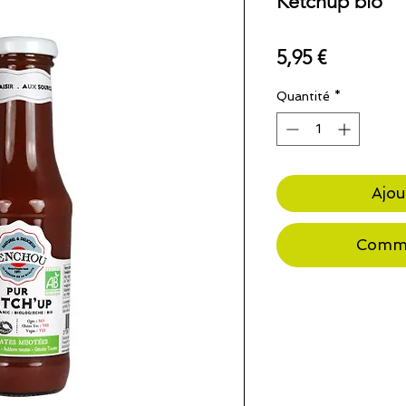
Ketchup bio
Prix
5,95 €
Quantité
*
Ajou
Comma