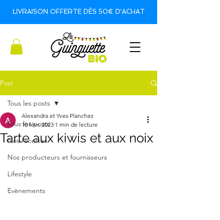
LIVRAISON OFFERTE DÈS 50€ D'ACHAT
Post
Tous les posts
Alexandra et Yves Planchez
Tous les posts
10 févr. 2023
1 min de lecture
Tarte aux kiwis et aux noix
Nos recettes
Nos producteurs et fournisseurs
Lifestyle
Evènements