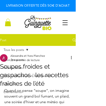
LIVRAISON OFFERTE DÈS 50€ D'ACHAT
Post
Tous les posts
Alexandra et Yves Planchez
Tous les posts
23 mai
6 min de lecture
Soupes froides et
Nos recettes
gaspachos : les recettes
Nos producteurs et fournisseurs
fraîches de l’été
Lifestyle
Quand on pense “soupe”, on imagine 
Evènements
souvent un grand bol fumant, un plaid, 
une soirée d’hiver et une météo qui 