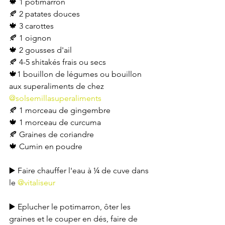
🍁 1 potimarron
🍂 2 patates douces
🍁 3 carottes
🍂 1 oignon
🍁 2 gousses d'ail
🍂 4-5 shitakés frais ou secs
🍁1 bouillon de légumes ou bouillon 
aux superaliments de chez 
@solsemillasuperaliments
🍂 1 morceau de gingembre
🍁 1 morceau de curcuma
🍂 Graines de coriandre
🍁 Cumin en poudre
▶️ Faire chauffer l'eau à ¼ de cuve dans 
le 
@vitaliseur
▶️ Eplucher le potimarron, ôter les 
graines et le couper en dés, faire de 