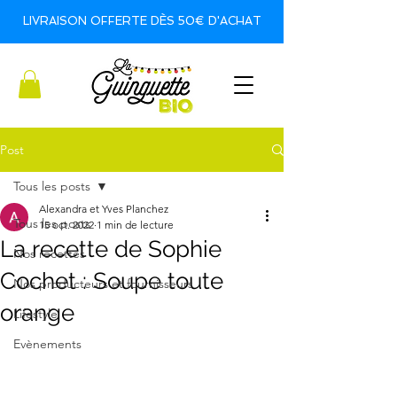
LIVRAISON OFFERTE DÈS 50€ D'ACHAT
Post
Tous les posts
Alexandra et Yves Planchez
Tous les posts
15 oct. 2022
1 min de lecture
La recette de Sophie
Nos recettes
Cochet : Soupe toute
Nos producteurs et fournisseurs
orange
Lifestyle
Evènements