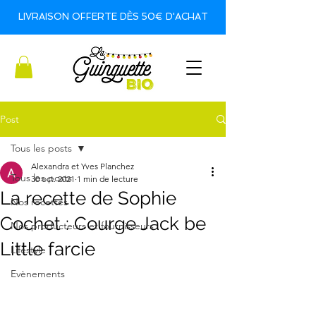
LIVRAISON OFFERTE DÈS 50€ D'ACHAT
Post
Tous les posts
Alexandra et Yves Planchez
Tous les posts
30 oct. 2021
1 min de lecture
La recette de Sophie
Nos recettes
Cochet : Courge Jack be
Nos producteurs et fournisseurs
Little farcie
Lifestyle
Evènements