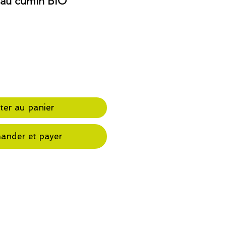
au cumin BIO
ter au panier
nder et payer