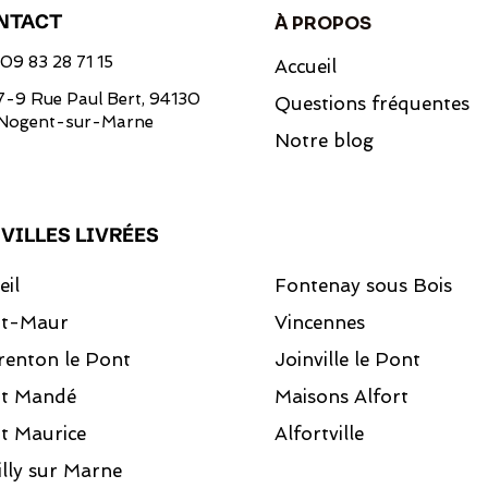
NTACT
À PROPOS
09 83 28 71 15
Accueil
7-9 Rue Paul Bert, 94130
Questions fréquentes
Nogent-sur-Marne
Notre blog
 VILLES LIVRÉES
eil
Fontenay sous Bois
nt-Maur
Vincennes
renton le Pont
Joinville le Pont
nt Mandé
Maisons Alfort
t Maurice
Alfortville
lly sur Marne