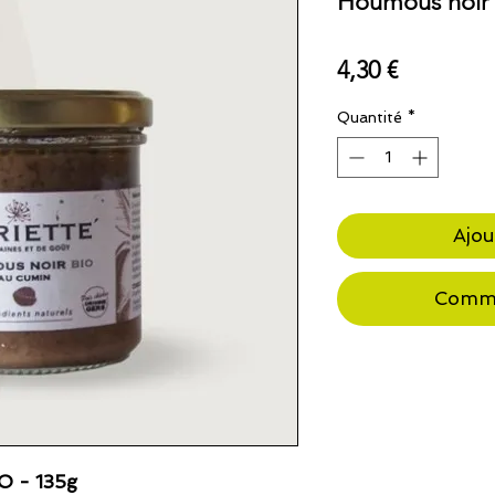
Houmous noir 
Prix
4,30 €
Quantité
*
Ajou
Comma
O - 135g