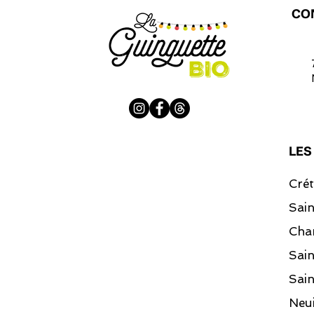
CO
LES
Crét
Sai
Cha
Sai
Sain
Neui