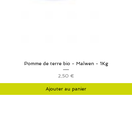
Aperçu rapide
Pomme de terre bio - Maîwen - 1Kg
Prix
2,50 €
Ajouter au panier