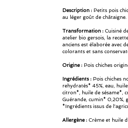
Description :
Petits pois chi
au léger goût de châtaigne.
Transformation :
Cuisiné d
atelier bio gersois, la recet
anciens est élaborée avec d
colorants et sans conservat
Origine :
Pois chiches origin
Ingrédients :
Pois chiches no
rehydratés* 45%, eau, huile 
citron*, huile de sésame*, c
Guérande, cumin* 0,20%, 
*Ingrédients issus de l'agri
Allergène :
Crème et huile 