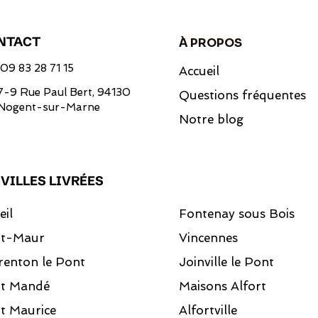
NTACT
À PROPOS
09 83 28 71 15
Accueil
7-9 Rue Paul Bert, 94130
Questions fréquentes
Nogent-sur-Marne
Notre blog
 VILLES LIVRÉES
eil
Fontenay sous Bois
nt-Maur
Vincennes
renton le Pont
Joinville le Pont
nt Mandé
Maisons Alfort
t Maurice
Alfortville