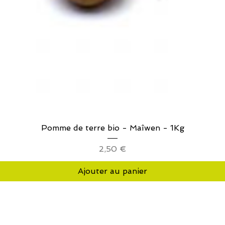
Aperçu rapide
Pomme de terre bio - Maîwen - 1Kg
Prix
2,50 €
Ajouter au panier