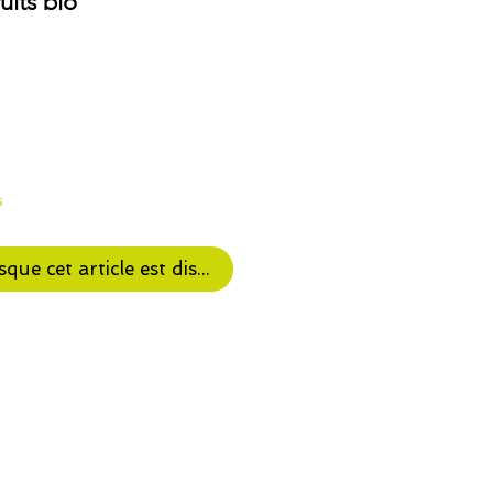
its bio
s
sque cet article est disponible