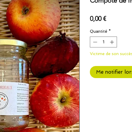
Compote de fru
Prix
0,00 €
Quantité
*
Victime de son succè
Me notifier lor