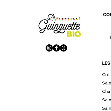
CO
LES
Crét
Sai
Cha
Sai
Sain