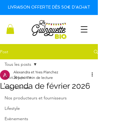
LIVRAISON OFFERTE DÈS 50€ D'ACHAT
Post
Tous les posts
Alexandra et Yves Planchez
Tous les posts
20 janv.
1 min de lecture
L'agenda de février 2026
Nos recettes
Nos producteurs et fournisseurs
Lifestyle
Evènements