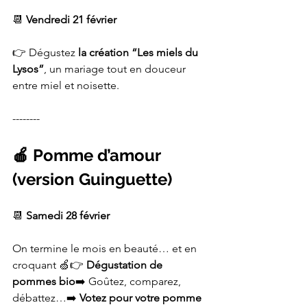
📆 
Vendredi 21 février
👉 Dégustez 
la création “Les miels du 
Lysos”
, un mariage tout en douceur 
entre miel et noisette.
--------
🍎 Pomme d’amour 
(version Guinguette)
📆 
Samedi 28 février
On termine le mois en beauté… et en 
croquant 🍏👉 
Dégustation de 
pommes bio
➡️ Goûtez, comparez, 
débattez…➡️ 
Votez pour votre pomme 