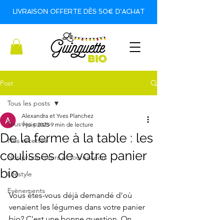
LIVRAISON OFFERTE DÈS 50€ D'ACHAT
Post
Tous les posts
Alexandra et Yves Planchez
Tous les posts
9 juin 2025
9 min de lecture
De la ferme à la table : les
Nos recettes
coulisses de votre panier
Nos producteurs et fournisseurs
bio
Lifestyle
Evènements
Vous êtes-vous déjà demandé d'où 
venaient les légumes dans votre panier 
bio? C'est une bonne question. On 