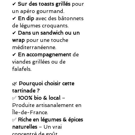
✔
Sur des toasts grillés
pour
un apéro gourmand.
✔
En dip
avec des bâtonnets
de légumes croquants.
✔
Dans un sandwich ou un
wrap
pour une touche
méditerranéenne.
✔
En accompagnement
de
viandes grillées ou de
falafels.
🌿
Pourquoi choisir cette
tartinade ?
✅
100% bio & local
–
Produite artisanalement en
Île-de-France.
✅
Riche en légumes & épices
naturelles
– Un vrai
concentré de goût.