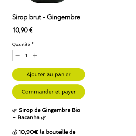
Sirop brut - Gingembre
Prix
10,90 €
Quantité
*
Ajouter au panier
Commander et payer
🌿
Sirop de Gingembre Bio
– Bacanha
🌿
💰
10,90€ la bouteille de