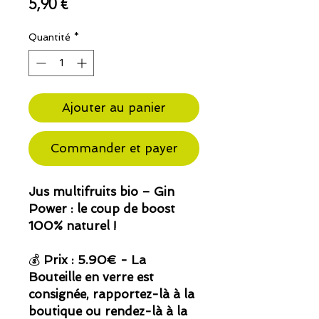
Prix
5,90 €
Quantité
*
Ajouter au panier
Commander et payer
Jus multifruits bio – Gin
Power : le coup de boost
100% naturel !
💰
Prix :
5.90€ - La
Bouteille en verre est
consignée, rapportez-là à la
boutique ou rendez-là à la