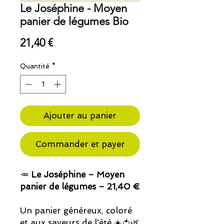
Le Joséphine - Moyen
panier de légumes Bio
Prix
21,40 €
Quantité
*
Ajouter au panier
Commander et payer
🥕
Le Joséphine – Moyen
panier de légumes – 21,40 €
Un panier généreux, coloré
et aux saveurs de l'été ☀️🍅🌿