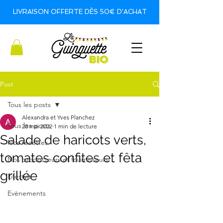
LIVRAISON OFFERTE DÈS 50€ D'ACHAT
Post
Tous les posts
Alexandra et Yves Planchez
Tous les posts
28 mai 2022
1 min de lecture
Salade de haricots verts,
Nos recettes
tomates confites et fêta
Nos producteurs et fournisseurs
grillée
Lifestyle
Evènements