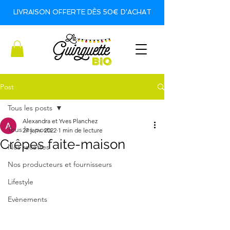
LIVRAISON OFFERTE DÈS 50€ D'ACHAT
Post
Tous les posts
Alexandra et Yves Planchez
Tous les posts
27 janv. 2022
1 min de lecture
Crêpes faite-maison
Nos recettes
Nos producteurs et fournisseurs
Lifestyle
Evènements