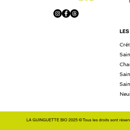
LES
Crét
Sai
Cha
Sai
Sain
Neui
LA GUINGUETTE BIO 2025 © Tous les droits sont réser