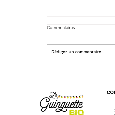
Commentaires
Rédigez un commentaire...
Salades d’été : 12 idées
fraîches avec des produits
bio
CO