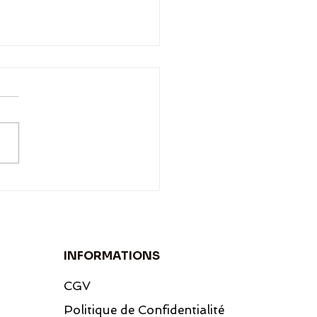
dées recettes avec des
tes anciennes bio
INFORMATIONS
CGV
Politique de Confidentialité