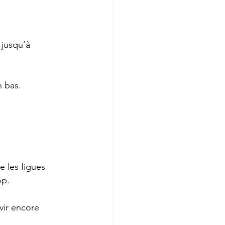
 jusqu’à 
n bas.
e les figues 
op.
vir encore 