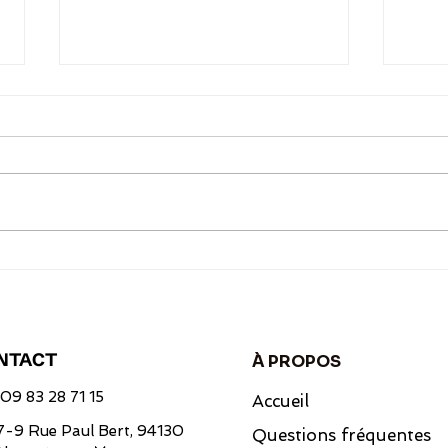
J’ai la flemme, mais je veux
20 i
bien manger : 7 recettes
toma
d’été faciles et sans vraie
cuisine
NTACT
À PROPOS
09 83 28 71 15
Accueil
7-9 Rue Paul Bert, 94130
Questions fréquentes