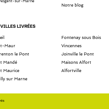
Nogent-sur-Marne
Notre blog
 VILLES LIVRÉES
eil
Fontenay sous Bois
nt-Maur
Vincennes
renton le Pont
Joinville le Pont
nt Mandé
Maisons Alfort
t Maurice
Alfortville
lly sur Marne
vés