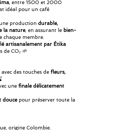
lima
, entre 1500 et 2000
at idéal pour un café
 une production
durable,
e la nature
, en assurant le
bien-
e chaque membre.
fié artisanalement par Étika
ns de CO₂ 🌱
s, avec des touches de
fleurs,

avec une
finale délicatement
et douce
pour préserver toute la
ue, origine Colombie.