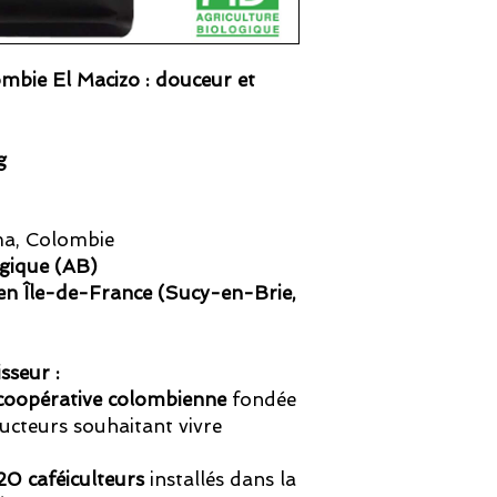
ombie El Macizo : douceur et
g
ma, Colombie
ogique (AB)
en Île-de-France (Sucy-en-Brie,
sseur :
coopérative colombienne
fondée
ucteurs souhaitant vivre
20 caféiculteurs
installés dans la