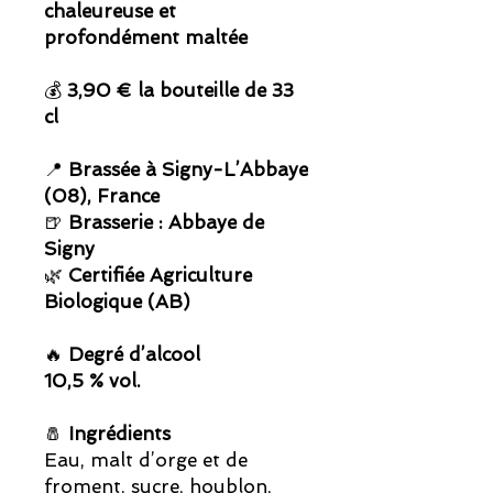
chaleureuse et
profondément maltée
💰
3,90 € la bouteille de 33
cl
📍
Brassée à Signy-L’Abbaye
(08), France
🍺
Brasserie : Abbaye de
Signy
🌿
Certifiée Agriculture
Biologique (AB)
🔥
Degré d’alcool
10,5 % vol.
🧂
Ingrédients
Eau, malt d’orge et de
froment, sucre, houblon,