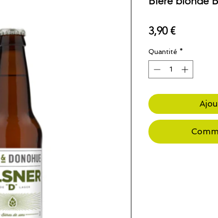
Bière blonde Bi
Prix
3,90 €
Quantité
*
Ajou
Comma