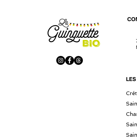
CO
LES
Crét
Sai
Cha
Sai
Sain