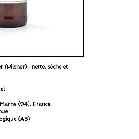
 (Pilsner) : nette, sèche et
cl
Marne (94), France
hue
logique (AB)