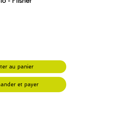
o - Pilsner
ter au panier
nder et payer