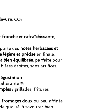
levure, CO₂.
r franche et rafraîchissante
,
porte des
notes herbacées et
légère et précise
en finale.
et bien équilibrée
, parfaite pour
bières droites, sans artifices.
égustation
saltérante 🍻
imples
: grillades, fritures,
s
fromages doux
ou peu affinés
de qualité, à savourer bien