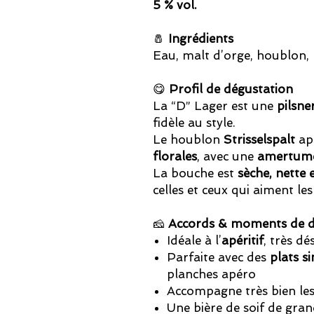
5 % vol.
🧂
Ingrédients
Eau, malt d’orge, houblon, 
😋
Profil de dégustation
La “D” Lager est une
pilsne
fidèle au style.
Le houblon
Strisselspalt
ap
florales
, avec une
amertume 
La bouche est
sèche, nette 
celles et ceux qui aiment les 
🧀
Accords & moments de d
Idéale à l’
apéritif
, très dé
Parfaite avec des
plats s
planches apéro
Accompagne très bien le
Une bière de soif de gran