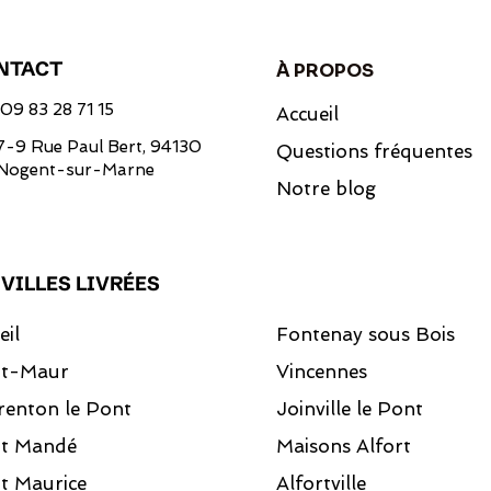
NTACT
À PROPOS
09 83 28 71 15
Accueil
7-9 Rue Paul Bert, 94130
Questions fréquentes
Nogent-sur-Marne
Notre blog
 VILLES LIVRÉES
eil
Fontenay sous Bois
nt-Maur
Vincennes
renton le Pont
Joinville le Pont
nt Mandé
Maisons Alfort
t Maurice
Alfortville