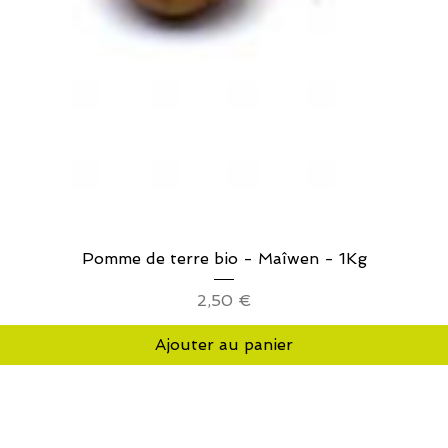
Aperçu rapide
Pomme de terre bio - Maîwen - 1Kg
Prix
2,50 €
Ajouter au panier