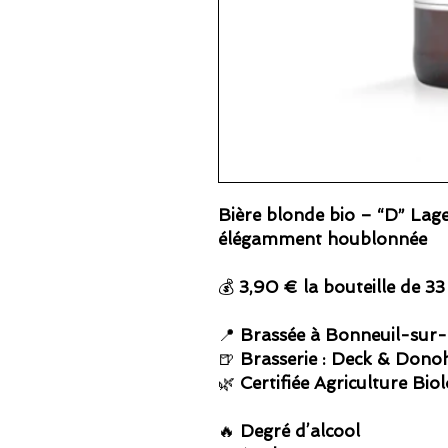
Bière blonde bio – “D” Lager
élégamment houblonnée
💰
3,90 € la bouteille de 33 
📍
Brassée à Bonneuil-sur-
🍺
Brasserie : Deck & Dono
🌿
Certifiée Agriculture Bio
🔥
Degré d’alcool