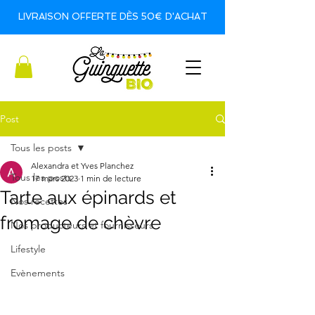
LIVRAISON OFFERTE DÈS 50€ D'ACHAT
Post
Tous les posts
Alexandra et Yves Planchez
Tous les posts
17 mars 2023
1 min de lecture
Tarte aux épinards et
Nos recettes
fromage de chèvre
Nos producteurs et fournisseurs
Lifestyle
Evènements