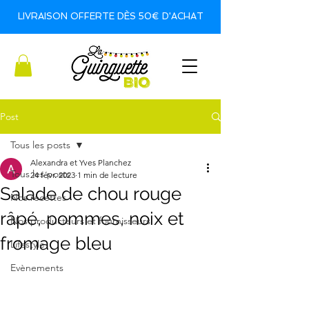
LIVRAISON OFFERTE DÈS 50€ D'ACHAT
Post
Tous les posts
Alexandra et Yves Planchez
Tous les posts
24 févr. 2023
1 min de lecture
Salade de chou rouge
Nos recettes
râpé, pommes, noix et
Nos producteurs et fournisseurs
fromage bleu
Lifestyle
Evènements