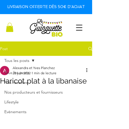
LIVRAISON OFFERTE DÈS 50€ D'ACHAT
Post
Tous les posts
Alexandra et Yves Planchez
Tous les posts
25 juin 2022
1 min de lecture
Haricot plat à la libanaise
Nos recettes
Nos producteurs et fournisseurs
Lifestyle
Evènements