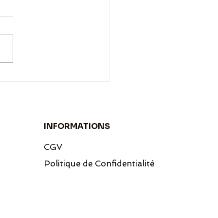
dées recettes avec des
tes anciennes bio
INFORMATIONS
CGV
Politique de Confidentialité