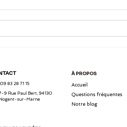
J’ai la flemme, mais je veux
20 i
bien manger : 7 recettes
toma
d’été faciles et sans vraie
cuisine
NTACT
À PROPOS
09 83 28 71 15
Accueil
7-9 Rue Paul Bert, 94130
Questions fréquentes
Nogent-sur-Marne
Notre blog