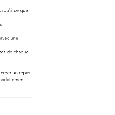
jusqu'à ce que 
n.
 avec une 
utes de chaque 
 créer un repas 
parfaitement 