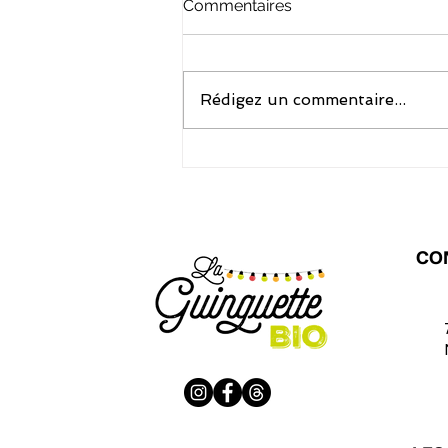
Commentaires
Rédigez un commentaire...
Salades d’été : 12 idées
fraîches avec des produits
bio
CO