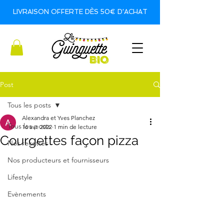
LIVRAISON OFFERTE DÈS 50€ D'ACHAT
Post
Tous les posts
Alexandra et Yves Planchez
Tous les posts
16 avr. 2022
1 min de lecture
Courgettes façon pizza
Nos recettes
Nos producteurs et fournisseurs
Lifestyle
Evènements