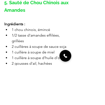
5. Sauté de Chou Chinois aux 
Amandes
Ingrédients :
1 chou chinois, émincé
1/2 tasse d'amandes effilées, 
grillées
2 cuillères à soupe de sauce soja
1 cuillère à soupe de miel
1 cuillère à soupe d'huile d'olive
2 gousses d'ail, hachées
Sel et poivre, au goût
Instructions :
Dans une grande poêle, faites 
chauffer l'huile d'olive à feu 
moyen.
Ajoutez l'ail haché et faites-le 
revenir pendant une minute.