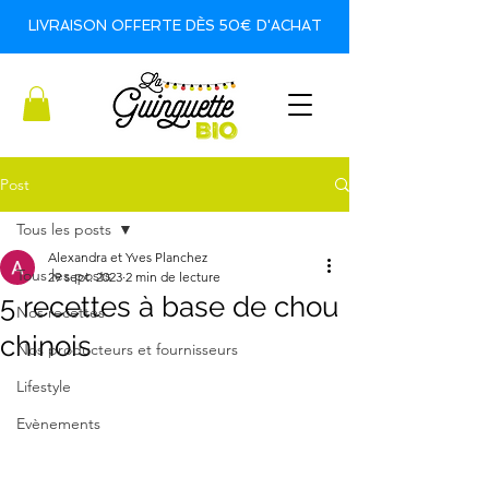
LIVRAISON OFFERTE DÈS 50€ D'ACHAT
Post
Tous les posts
Alexandra et Yves Planchez
Tous les posts
29 sept. 2023
2 min de lecture
5 recettes à base de chou
Nos recettes
chinois
Nos producteurs et fournisseurs
Lifestyle
Evènements